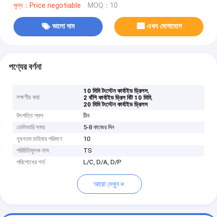
মূল্য：Price negotiable
MOQ：10
ভালো দাম
এখন যোগাযোগ
পণ্যের বর্ণনা
,
10 মিমি টংস্টেন কার্বাইড ড্রিলস
লক্ষণীয় করা
,
2 বাঁশি কার্বাইড ড্রিল বিট 10 মিমি
20 মিমি টংস্টেন কার্বাইড ড্রিলস
উৎপত্তি স্থল
চীন
ডেলিভারি সময়
5-8 কাজের দিন
ন্যূনতম চাহিদার পরিমাণ
10
পরিচিতিমুলক নাম
TS
পরিশোধের শর্ত
L/C, D/A, D/P
আরো দেখুন