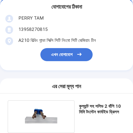
যোগাযোগের ঠিকানা
PERRY TAM
13958270815
A210 বিল্ডিং পান্ডা সিক্সি সিটি নিংবো সিটি ঝেজিয়াং চীন
এখন যোগাযোগ
এর সেরা মূল্য পান
কুল্যান্ট সহ সলিড 2 বাঁশি 10
মিমি টংস্টেন কার্বাইড ড্রিলস