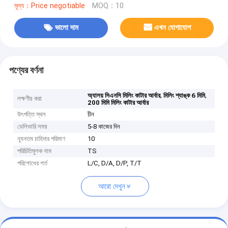
মূল্য：Price negotiable
MOQ：10
ভালো দাম
এখন যোগাযোগ
পণ্যের বর্ণনা
,
,
অ্যালয় সিএনসি মিলিং কাটার আর্বার
মিলিং শ্যাঙ্ক 6 মিমি
লক্ষণীয় করা
200 মিমি মিলিং কাটার আর্বার
উৎপত্তি স্থল
চীন
ডেলিভারি সময়
5-8 কাজের দিন
ন্যূনতম চাহিদার পরিমাণ
10
পরিচিতিমুলক নাম
TS
পরিশোধের শর্ত
L/C, D/A, D/P, T/T
আরো দেখুন